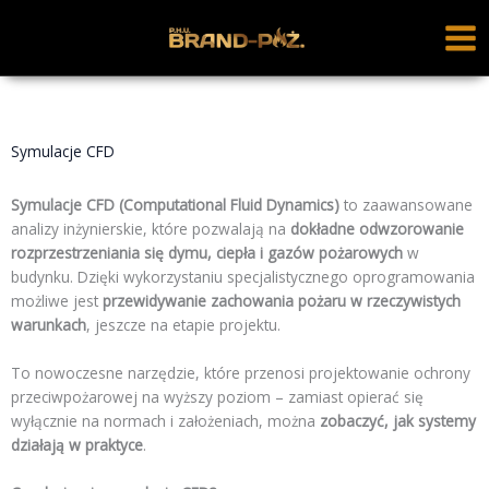
Przejdź
MAI
do
ME
treści
Symulacje CFD
Symulacje CFD (Computational Fluid Dynamics)
to zaawansowane
analizy inżynierskie, które pozwalają na
dokładne odwzorowanie
rozprzestrzeniania się dymu, ciepła i gazów pożarowych
w
budynku. Dzięki wykorzystaniu specjalistycznego oprogramowania
możliwe jest
przewidywanie zachowania pożaru w rzeczywistych
warunkach
, jeszcze na etapie projektu.
To nowoczesne narzędzie, które przenosi projektowanie ochrony
przeciwpożarowej na wyższy poziom – zamiast opierać się
wyłącznie na normach i założeniach, można
zobaczyć, jak systemy
działają w praktyce
.