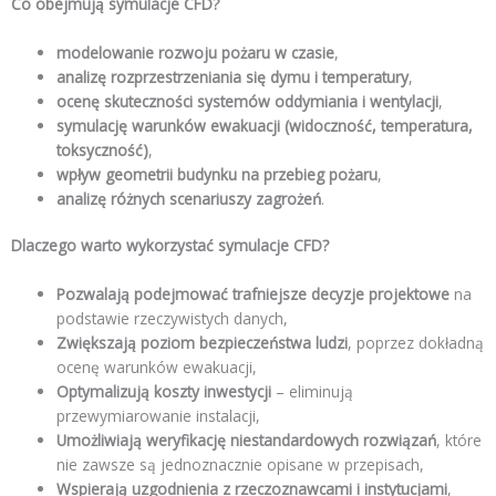
Co obejmują symulacje CFD?
modelowanie rozwoju pożaru w czasie
,
analizę rozprzestrzeniania się dymu i temperatury
,
ocenę skuteczności systemów oddymiania i wentylacji
,
symulację warunków ewakuacji (widoczność, temperatura,
toksyczność)
,
wpływ geometrii budynku na przebieg pożaru
,
analizę różnych scenariuszy zagrożeń
.
Dlaczego warto wykorzystać symulacje CFD?
Pozwalają podejmować trafniejsze decyzje projektowe
na
podstawie rzeczywistych danych,
Zwiększają poziom bezpieczeństwa ludzi
, poprzez dokładną
ocenę warunków ewakuacji,
Optymalizują koszty inwestycji
– eliminują
przewymiarowanie instalacji,
Umożliwiają weryfikację niestandardowych rozwiązań
, które
nie zawsze są jednoznacznie opisane w przepisach,
Wspierają uzgodnienia z rzeczoznawcami i instytucjami
,