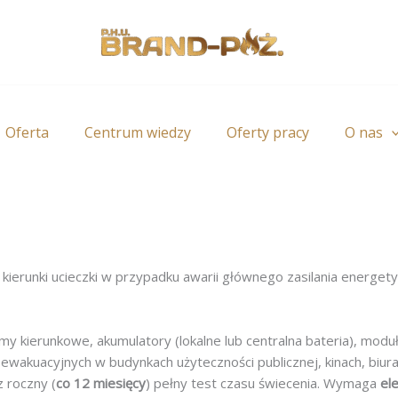
Oferta
Centrum wiedzy
Oferty pracy
O nas
kierunki ucieczki w przypadku awarii głównego zasilania energe
 kierunkowe, akumulatory (lokalne lub centralna bateria), moduł
akuacyjnych w budynkach użyteczności publicznej, kinach, biur
 roczny (
co 12 miesięcy
) pełny test czasu świecenia. Wymaga
el