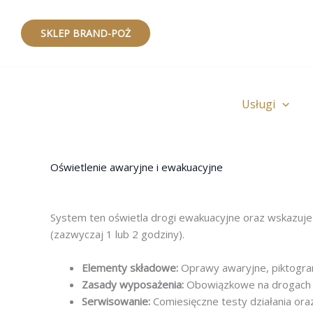
Przejdź
do
SKLEP BRAND-POŻ
treści
Usługi
Oświetlenie awaryjne i ewakuacyjne
System ten oświetla drogi ewakuacyjne oraz wskazuje 
(zazwyczaj 1 lub 2 godziny).
Elementy składowe:
Oprawy awaryjne, piktogramy
Zasady wyposażenia:
Obowiązkowe na drogach ew
Serwisowanie:
Comiesięczne testy działania oraz