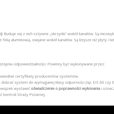
):
Buduje się z nich sztywne „skrzynki” wokół kanałów. Są niezwykl
 folią aluminiową, owijane wokół kanałów. Są lżejsze niż płyty i
stopniu odpowiedzialności. Powinny być wykonywane przez:
wiednie certyfikaty producentów systemów.
o dobrać system do wymaganej klasy odporności (np. EIS 60 czy E
owiązek wystawić
oświadczenie o poprawności wykonania
i oznac
 kontroli Straży Pożarnej.