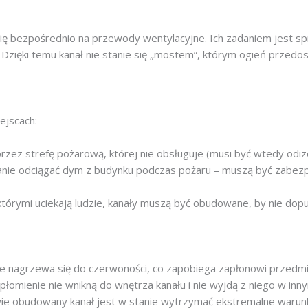
się bezpośrednio na przewody wentylacyjne. Ich zadaniem jest sp
 Dzięki temu kanał nie stanie się „mostem”, którym ogień przedo
ejscach:
rzez strefę pożarową, której nie obsługuje (musi być wtedy odizo
anie odciągać dym z budynku podczas pożaru – muszą być zabez
tórymi uciekają ludzie, kanały muszą być obudowane, by nie dopuśc
 nie nagrzewa się do czerwoności, co zapobiega zapłonowi przed
łomienie nie wnikną do wnętrza kanału i nie wyjdą z niego w inn
ie obudowany kanał jest w stanie wytrzymać ekstremalne warunk