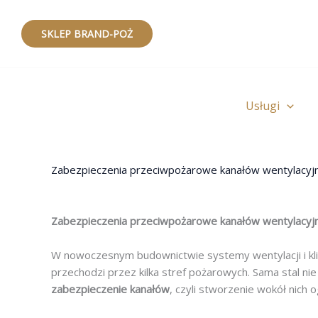
Przejdź
do
SKLEP BRAND-POŻ
treści
Usługi
Zabezpieczenia przeciwpożarowe kanałów wentylacyj
Zabezpieczenia przeciwpożarowe kanałów wentylacyjn
W nowoczesnym budownictwie systemy wentylacji i klima
przechodzi przez kilka stref pożarowych. Sama stal ni
zabezpieczenie kanałów
, czyli stworzenie wokół nich