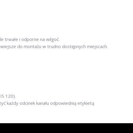
e trwałe i odporne na wilgoć.
 łatwiejsze do montażu w trudno dostępnych miejscach.
IS 120).
zyć każdy odcinek kanału odpowiednią etykietą