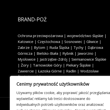
BRAND-POŻ
Ochrona przeciwpożarowa | województwo śląskie |
Katowice | Częstochowa | Sosnowiec | Gliwice |
Zabrze | Bytom | Ruda Śląska | Tychy | Dąbrowa
Górnicza | Bielsko-Biała | Rybnik | Jaworzno |
Mysłowice | Jastrzębie-Zdrój | Siemianowice Śląskie
| Żory | Tarnowskie Góry | Piekary Śląskie |
Zawiercie | Łaziska Górne | Radlin | Wodzisław
Śląski | Rydułtowy
Cenimy prywatność użytkowników
Używamy plików cookie, aby poprawić jakość przeglądania
wyświetlać reklamy lub treści dostosowane do
indywidualnych potrzeb użytkowników oraz analizować