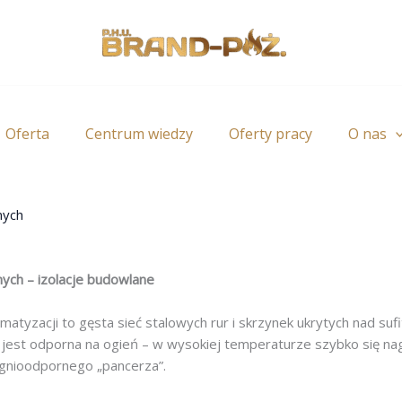
Oferta
Centrum wiedzy
Oferty pracy
O nas
nych
ych – izolacje budowlane
tyzacji to gęsta sieć stalowych rur i skrzynek ukrytych nad sufit
e jest odporna na ogień – w wysokiej temperaturze szybko się na
 ognioodpornego „pancerza”.