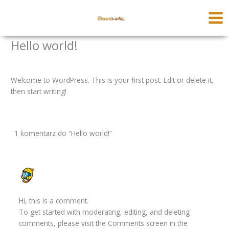
Przejdź
MAI
do
ME
treści
Hello world!
Jeden komentarz
/
Uncategorized
/ Przez
admin
Welcome to WordPress. This is your first post. Edit or delete it,
then start writing!
1 komentarz do “Hello world!”
A WORDPRESS COMMENTER
19 WRZEŚNIA, 2025 PRZY 5:32 PM
Hi, this is a comment.
To get started with moderating, editing, and deleting
comments, please visit the Comments screen in the