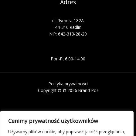
Adres
ul. Rymera 182A
44-310 Radlin
NIP: 642-313-28-29
Pon-Pt 6:00-14:00
Polityka prywatności
Copyright © © 2026 Brand-Poż
Działając zgodnie z wymaganiami określonymi w Art. 32c pkt. 2
Cenimy prywatność użytkowników
Ustawy z dnia 29 listopada 2000 r. Prawo atomowe (tekst
jednolity Dz.U. 2026, poz. 1) informujemy, że w ciągu ostatnich
Używamy plików cookie, aby poprawić jakość przeglądania,
12 miesięcy nie odnotowano wpływu prowadzonej działalności